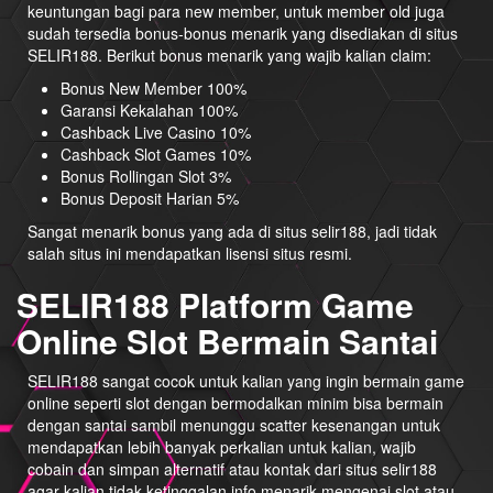
keuntungan bagi para new member, untuk member old juga
sudah tersedia bonus-bonus menarik yang disediakan di situs
SELIR188. Berikut bonus menarik yang wajib kalian claim:
Bonus New Member 100%
Garansi Kekalahan 100%
Cashback Live Casino 10%
Cashback Slot Games 10%
Bonus Rollingan Slot 3%
Bonus Deposit Harian 5%
Sangat menarik bonus yang ada di situs selir188, jadi tidak
salah situs ini mendapatkan lisensi situs resmi.
SELIR188 Platform Game
Online Slot Bermain Santai
SELIR188 sangat cocok untuk kalian yang ingin bermain game
online seperti slot dengan bermodalkan minim bisa bermain
dengan santai sambil menunggu scatter kesenangan untuk
mendapatkan lebih banyak perkalian untuk kalian, wajib
cobain dan simpan alternatif atau kontak dari situs selir188
agar kalian tidak ketinggalan info menarik mengenai slot atau