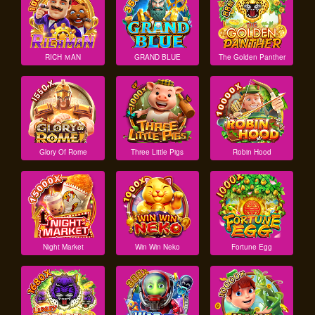
RICH ＭAN
GRAND BLUE
The Golden Panther
Glory Of Rome
Three Little Pigs
Robin Hood
Night Market
Win Win Neko
Fortune Egg