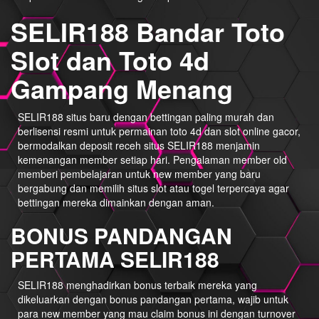
SELIR188 Bandar Toto
Slot dan Toto 4d
Gampang Menang
SELIR188 situs baru dengan bettingan paling murah dan
berlisensi resmi untuk permainan toto 4d dan slot online gacor,
bermodalkan deposit receh situs SELIR188 menjamin
kemenangan member setiap hari. Pengalaman member old
memberi pembelajaran untuk new member yang baru
bergabung dan memilih situs slot atau togel terpercaya agar
bettingan mereka dimainkan dengan aman.
BONUS PANDANGAN
PERTAMA SELIR188
SELIR188 menghadirkan bonus terbaik mereka yang
dikeluarkan dengan bonus pandangan pertama, wajib untuk
para new member yang mau claim bonus ini dengan turnover