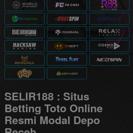
SELIR188 : Situs
Betting Toto Online
Resmi Modal Depo
Receh