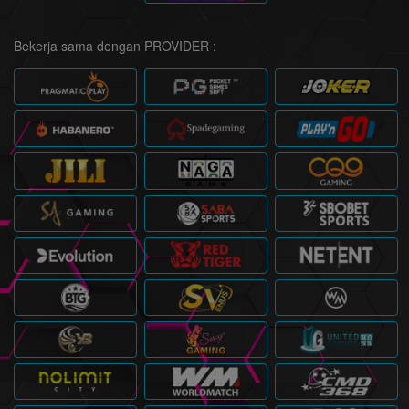
Bekerja sama dengan PROVIDER :