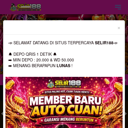
Previous
Nex
×
📣 SELAMAT DATANG DI SITUS TERPERCAYA
SELIR188
📣
🔔 DEPO QRIS 1 DETIK 🔔
➡️ MIN DEPO : 20.000 & WD 50.000
➡️ MENANG BERAPAPUN
LUNAS
!
188 : WEBSITE VVIP SLOT ONLINE TERBAIK DI INDONESIA DENGAN TINGKA
MASUK
DAFTAR
TOGEL
SLOT
LIVE CASINO
SPORT
SABUNG AYAM
TEM