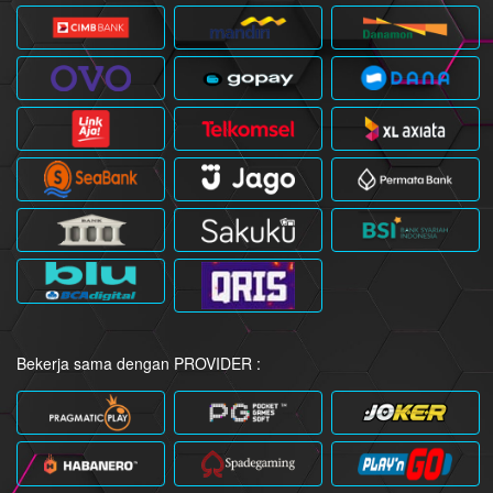
Bekerja sama dengan PROVIDER :