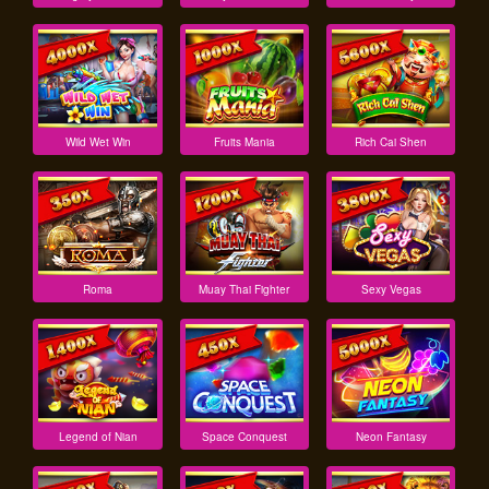
Wild Wet Win
Fruits Mania
Rich Cai Shen
Roma
Muay Thai Fighter
Sexy Vegas
Legend of Nian
Space Conquest
Neon Fantasy