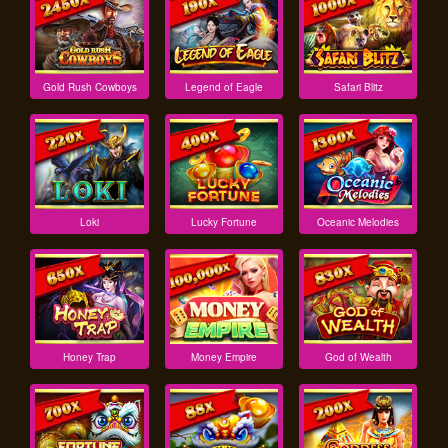
Gold Rush Cowboys
Legend of Eagle
Safari Blitz
Loki
Lucky Fortune
Oceanic Melodies
Honey Trap
Money Empire
God of Wealth