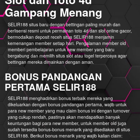
Gampang Menang
SELIR188 situs baru dengan bettingan paling murah dan
berlisensi resmi untuk permainan toto 4d dan slot online gacor,
bermodalkan deposit receh situs SELIR188 menjamin
kemenangan member setiap hari. Pengalaman member old
memberi pembelajaran untuk new member yang baru
bergabung dan memilih situs slot atau togel terpercaya agar
bettingan mereka dimainkan dengan aman.
BONUS PANDANGAN
PERTAMA SELIR188
SELIR188 menghadirkan bonus terbaik mereka yang
dikeluarkan dengan bonus pandangan pertama, wajib untuk
para new member yang mau claim bonus ini dengan turnover
yang cukup rendah, pastinya akan mendapatkan banyak
keuntungan bagi para new member, untuk member old juga
sudah tersedia bonus-bonus menarik yang disediakan di situs
SELIR188. Berikut bonus menarik yang wajib kalian claim: