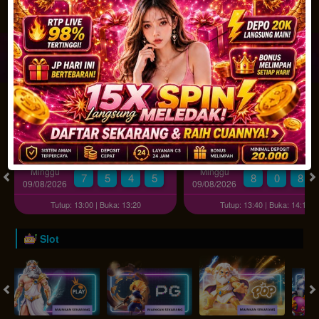
JACKPOT PROGRESIF
IDR
2,904,437,365.85
Togel
Toto Macau 4D (13:00)
Sydney Pools
( Setiap Hari )
( Setiap Hari )
Minggu
Minggu
7
5
4
5
8
0
8
09/08/2026
09/08/2026
Tutup: 13:00 | Buka: 13:20
Tutup: 13:40 | Buka: 14:15
Slot