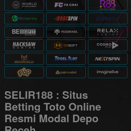
SELIR188 : Situs
Betting Toto Online
Resmi Modal Depo
Receh