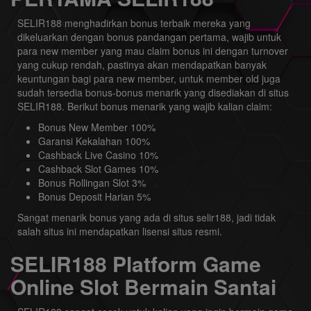
SELIR188 menghadirkan bonus terbaik mereka yang
dikeluarkan dengan bonus pandangan pertama, wajib untuk
para new member yang mau claim bonus ini dengan turnover
yang cukup rendah, pastinya akan mendapatkan banyak
keuntungan bagi para new member, untuk member old juga
sudah tersedia bonus-bonus menarik yang disediakan di situs
SELIR188. Berikut bonus menarik yang wajib kalian claim:
Bonus New Member 100%
Garansi Kekalahan 100%
Cashback Live Casino 10%
Cashback Slot Games 10%
Bonus Rollingan Slot 3%
Bonus Deposit Harian 5%
Sangat menarik bonus yang ada di situs selir188, jadi tidak
salah situs ini mendapatkan lisensi situs resmi.
SELIR188 Platform Game
Online Slot Bermain Santai