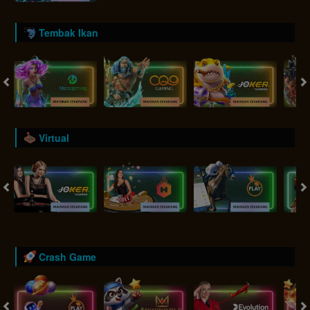
Tembak Ikan
Virtual
Crash Game