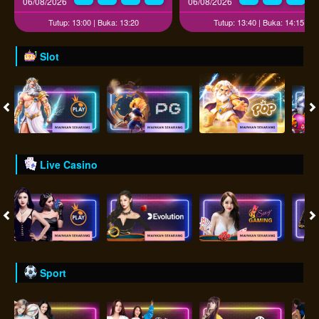
06/08/2026
06/08/2026
Tutup: 13:00 | Buka: 13:20
Tutup: 13:40 | Buka: 14:15
Slot
Live Casino
Sport