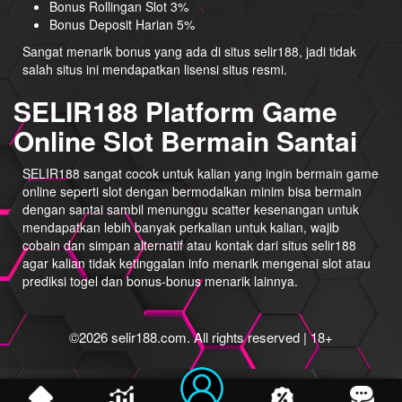
Bonus Rollingan Slot 3%
Bonus Deposit Harian 5%
Sangat menarik bonus yang ada di situs selir188, jadi tidak
salah situs ini mendapatkan lisensi situs resmi.
SELIR188 Platform Game
Online Slot Bermain Santai
SELIR188 sangat cocok untuk kalian yang ingin bermain game
online seperti slot dengan bermodalkan minim bisa bermain
dengan santai sambil menunggu scatter kesenangan untuk
mendapatkan lebih banyak perkalian untuk kalian, wajib
cobain dan simpan alternatif atau kontak dari situs selir188
agar kalian tidak ketinggalan info menarik mengenai slot atau
prediksi togel dan bonus-bonus menarik lainnya.
©2026 selir188.com. All rights reserved | 18+