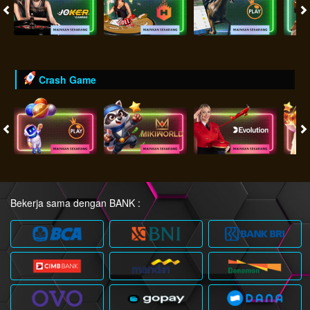
Crash Game
Bekerja sama dengan BANK :