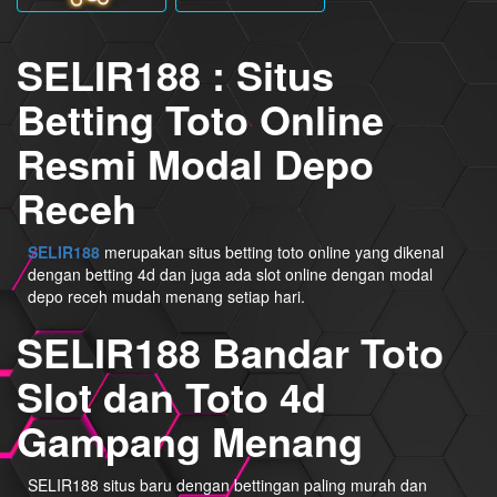
SELIR188 : Situs
Betting Toto Online
Resmi Modal Depo
Receh
SELIR188
merupakan situs betting toto online yang dikenal
dengan betting 4d dan juga ada slot online dengan modal
depo receh mudah menang setiap hari.
SELIR188 Bandar Toto
Slot dan Toto 4d
Gampang Menang
SELIR188 situs baru dengan bettingan paling murah dan