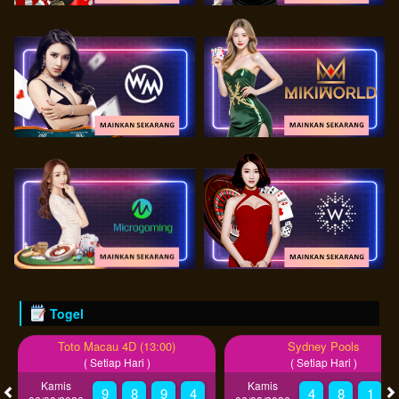
Togel
Toto Macau 4D (13:00)
Sydney Pools
( Setiap Hari )
( Setiap Hari )
Kamis
Kamis
9
8
9
4
4
8
1