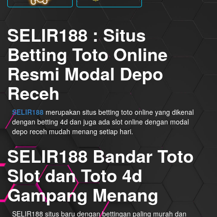
SELIR188 : Situs
Betting Toto Online
Resmi Modal Depo
Receh
SELIR188
merupakan situs betting toto online yang dikenal
dengan betting 4d dan juga ada slot online dengan modal
depo receh mudah menang setiap hari.
SELIR188 Bandar Toto
Slot dan Toto 4d
Gampang Menang
SELIR188 situs baru dengan bettingan paling murah dan