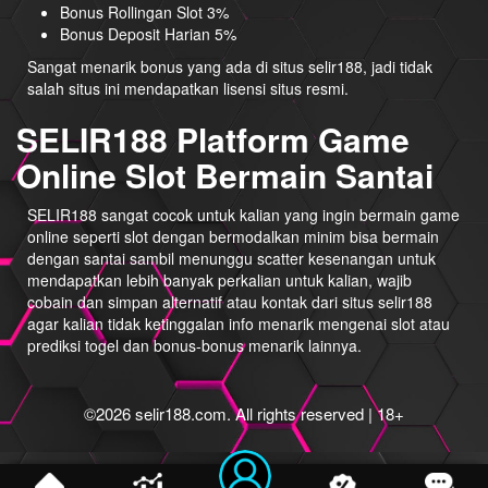
Bonus Rollingan Slot 3%
Bonus Deposit Harian 5%
Sangat menarik bonus yang ada di situs selir188, jadi tidak
salah situs ini mendapatkan lisensi situs resmi.
SELIR188 Platform Game
Online Slot Bermain Santai
SELIR188 sangat cocok untuk kalian yang ingin bermain game
online seperti slot dengan bermodalkan minim bisa bermain
dengan santai sambil menunggu scatter kesenangan untuk
mendapatkan lebih banyak perkalian untuk kalian, wajib
cobain dan simpan alternatif atau kontak dari situs selir188
agar kalian tidak ketinggalan info menarik mengenai slot atau
prediksi togel dan bonus-bonus menarik lainnya.
©2026 selir188.com. All rights reserved | 18+