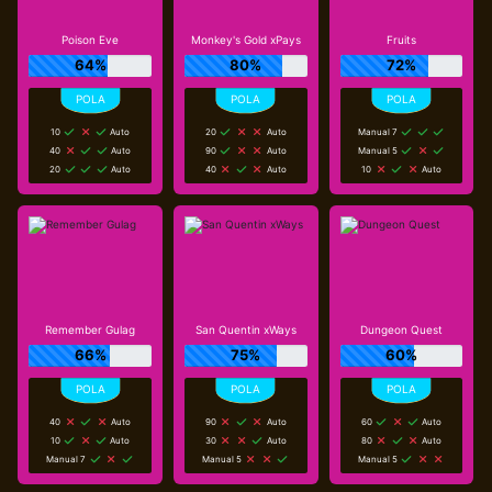
Poison Eve
Monkey's Gold xPays
Fruits
64%
80%
72%
10
Auto
20
Auto
Manual 7
40
Auto
90
Auto
Manual 5
20
Auto
40
Auto
10
Auto
Remember Gulag
San Quentin xWays
Dungeon Quest
66%
75%
60%
40
Auto
90
Auto
60
Auto
10
Auto
30
Auto
80
Auto
Manual 7
Manual 5
Manual 5