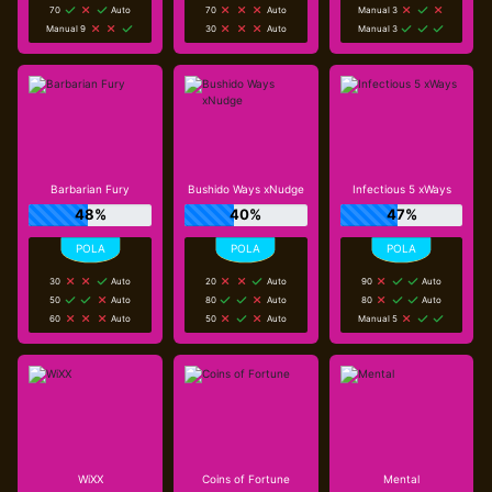
70
Auto
70
Auto
Manual 3
Manual 9
30
Auto
Manual 3
Barbarian Fury
Bushido Ways xNudge
Infectious 5 xWays
48%
40%
47%
30
Auto
20
Auto
90
Auto
50
Auto
80
Auto
80
Auto
60
Auto
50
Auto
Manual 5
WiXX
Coins of Fortune
Mental