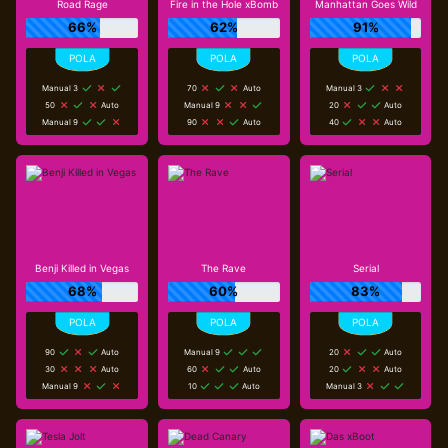
Road Rage
Fire in the Hole xBomb
Manhattan Goes Wild
66%
62%
91%
Manual 3
70
Auto
Manual 3
50
Auto
Manual 9
20
Auto
Manual 9
90
Auto
40
Auto
Benji Killed in Vegas
The Rave
Serial
68%
60%
83%
90
Auto
Manual 9
20
Auto
30
Auto
60
Auto
20
Auto
Manual 9
10
Auto
Manual 3