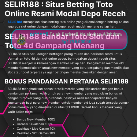
SELIR188 : Situs Betting Toto
Online Resmi Modal Depo Receh
SELIR188
merupakan situs betting toto online yang dikenal dengan betting 4d dan
juga ada slot online dengan modal depo receh mudah menang setiap hari.
SELIR188 Bandar Toto Slot dan
Toto 4d Gampang Menang
SELIR188 situs baru dengan bettingan paling murah dan berlisensi resmi untuk
permainan toto 4d dan slot online gacor, bermodalkan deposit receh situs
SELIR188 menjamin kemenangan member setiap hari. Pengalaman member old
memberi pembelajaran untuk new member yang baru bergabung dan memilih situs
slot atau togel terpercaya agar bettingan mereka dimainkan dengan aman.
BONUS PANDANGAN PERTAMA SELIR188
SELIR188 menghadirkan bonus terbaik mereka yang dikeluarkan dengan bonus
pandangan pertama, wajib untuk para new member yang mau claim bonus ini
dengan turnover yang cukup rendah, pastinya akan mendapatkan banyak
keuntungan bagi para new member, untuk member old juga sudah tersedia bonus-
bonus menarik yang disediakan di situs SELIR188. Berikut bonus menarik yang
wajib kalian claim:
Bonus New Member 100%
Garansi Kekalahan 100%
Cashback Live Casino 10%
Cashback Slot Games 10%