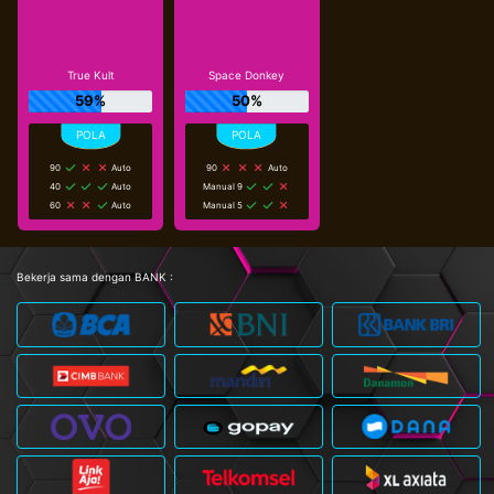
True Kult
Space Donkey
59%
50%
90
Auto
90
Auto
40
Auto
Manual 9
60
Auto
Manual 5
Bekerja sama dengan BANK :