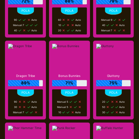
72%
88%
79%
90
Auto
60
Auto
Manual 9
Manual 7
10
Auto
40
Auto
40
Auto
20
Auto
Manual 7
Dragon Tribe
Bonus Bunnies
Gluttony
89%
71%
75%
90
Auto
Manual 5
20
Auto
30
Auto
Manual 5
50
Auto
Manual 7
10
Auto
30
Auto