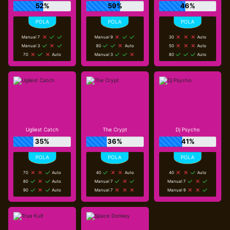
52%
59%
46%
Manual 7
Manual 9
30
Auto
Manual 3
80
Auto
50
Auto
70
Auto
Manual 3
80
Auto
Ugliest Catch
The Crypt
Dj Psycho
35%
36%
41%
70
Auto
40
Auto
40
Auto
80
Auto
Manual 7
Manual 7
90
Auto
Manual 7
Manual 9