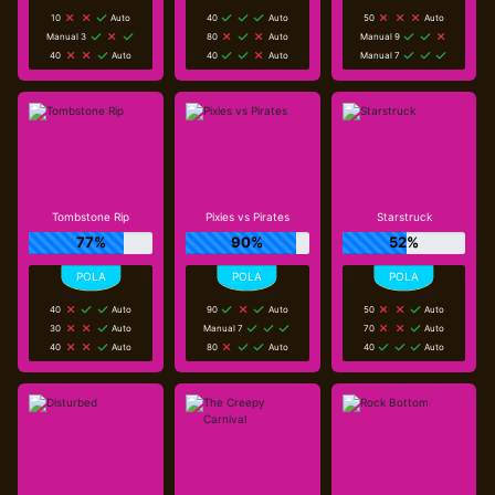
10
Auto
40
Auto
50
Auto
Manual 3
80
Auto
Manual 9
40
Auto
40
Auto
Manual 7
Tombstone Rip
Pixies vs Pirates
Starstruck
77%
90%
52%
40
Auto
90
Auto
50
Auto
30
Auto
Manual 7
70
Auto
40
Auto
80
Auto
40
Auto