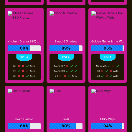
Kitchen Drama BBQ Frenzy
Blood & Shadow
Golden Genie & the Walking Wilds
69%
89%
95%
80
Auto
Manual 7
Manual 5
20
Auto
Manual 9
30
Auto
60
Auto
70
Auto
70
Auto
Pearl Harbor
Owls
Milky Ways
68%
80%
94%