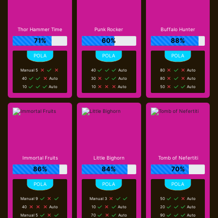
Thor Hammer Time
Punk Rocker
Buffalo Hunter
71%
60%
88%
Manual 5
40
Auto
80
Auto
40
Auto
30
Auto
80
Auto
10
Auto
10
Auto
50
Auto
Immortal Fruits
Little Bighorn
Tomb of Nefertiti
86%
84%
70%
Manual 9
Manual 3
50
Auto
40
Auto
10
Auto
20
Auto
Manual 5
70
Auto
90
Auto