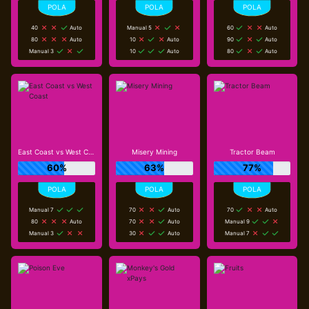
40
Auto
Manual 5
60
Auto
80
Auto
10
Auto
90
Auto
Manual 3
10
Auto
80
Auto
East Coast vs West Coast
Misery Mining
Tractor Beam
60%
63%
77%
Manual 7
70
Auto
70
Auto
80
Auto
70
Auto
Manual 9
Manual 3
30
Auto
Manual 7