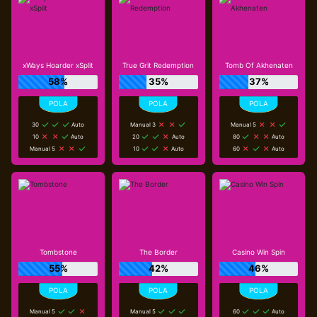
xWays Hoarder xSplit
True Grit Redemption
Tomb Of Akhenaten
58%
35%
37%
30
Auto
Manual 3
Manual 5
10
Auto
20
Auto
80
Auto
Manual 5
10
Auto
60
Auto
Tombstone
The Border
Casino Win Spin
55%
42%
46%
Manual 5
Manual 5
60
Auto