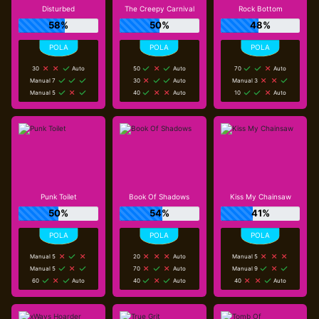
Disturbed
The Creepy Carnival
Rock Bottom
58%
50%
48%
30
Auto
50
Auto
70
Auto
Manual 7
30
Auto
Manual 3
Manual 5
40
Auto
10
Auto
Punk Toilet
Book Of Shadows
Kiss My Chainsaw
50%
54%
41%
Manual 5
20
Auto
Manual 5
Manual 5
70
Auto
Manual 9
60
Auto
40
Auto
40
Auto