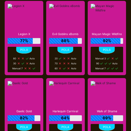
Legion X
Evil Goblins xBomb
Mayan Magic Wildfire
77%
88%
92%
80
Auto
20
Auto
Manual 3
30
Auto
70
Auto
90
Auto
Manual 7
60
Auto
Manual 7
Gaelic Gold
Harlequin Carnival
Walk of Shame
82%
64%
69%