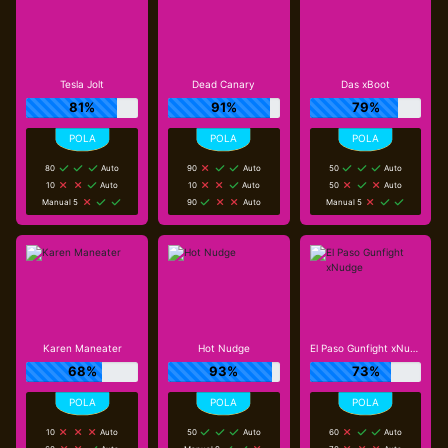
Tesla Jolt
Dead Canary
Das xBoot
81%
91%
79%
80
Auto
90
Auto
50
Auto
10
Auto
10
Auto
50
Auto
Manual 5
90
Auto
Manual 5
Karen Maneater
Hot Nudge
El Paso Gunfight xNudge
68%
93%
73%
10
Auto
50
Auto
60
Auto