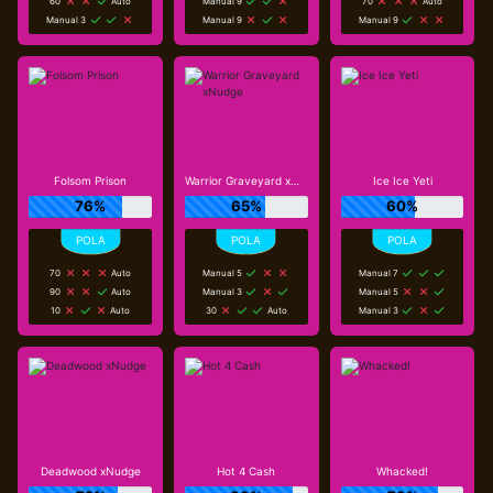
60
Auto
Manual 9
70
Auto
Manual 3
Manual 9
Manual 9
Folsom Prison
Warrior Graveyard xNudge
Ice Ice Yeti
76%
65%
60%
70
Auto
Manual 5
Manual 7
90
Auto
Manual 3
Manual 5
10
Auto
30
Auto
Manual 3
Deadwood xNudge
Hot 4 Cash
Whacked!